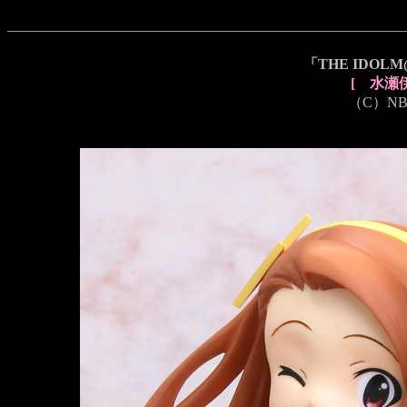
「THE IDO
[ 水瀬
（C）NBG