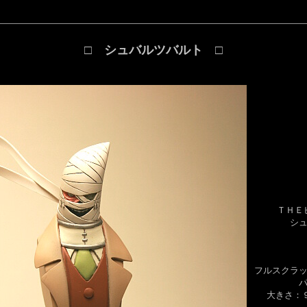
□ シュバルツバルト □
ＴＨＥ
シ
フルスクラ
大きさ：