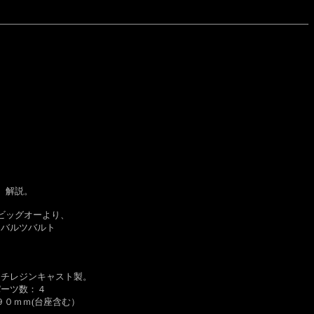
解説。
ビッグオーより、
ュバルツバルト
ッチレジンキャスト製。
パーツ数：４
９０ｍｍ(台座含む）