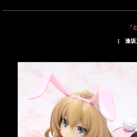
「
[ 逢